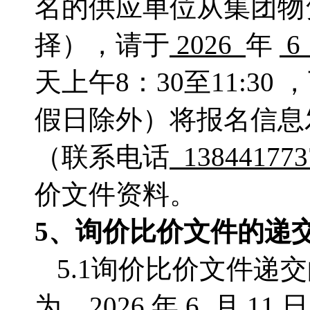
名的供应单位从集团物
择），请于
2026
年
天上午
8：
30至11:30
假日除外）将报名信息
（联系电话
13844177
价文件资料。
5、
询价比价
文件的递
5.1询价比价文件递
为
2026
年
6
月
11
日