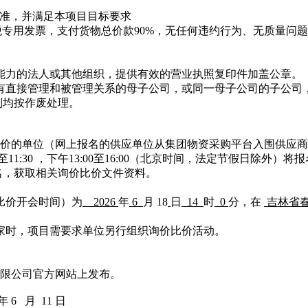
准，并满足本项目目标要求
税专用发票
，支付货物总价款
90%，无任何违约行为、无质量问题
能力的法人或其他组织，提供有效的营业执照复印件加盖公章。
有直接管理和被管理关系的母子公司，或同一母子公司的子公司
则均按作废处理。
价的单位（网上报名的供应单位从集团物资采购平台入围供应商
0至11:30 ，下午13:00至16:00（北京时间，法定节假日除外）
名，获取相关询价比价文件资料。
价比价开会时间）为
2026
年
6
月
18
日
14
时
0
分，
在
吉林省
三家时，项目需要求单位另行组织询价比价活动。
限公司官方网站上发布。
6年 6 月 11 日