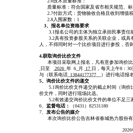
2.6技术质量标准：
质量标准：符合国家及省市相关规范、标
2.7付款方式：货物验收合格且收到增值
2.8入围家数：1
3、
报名单位
资格要求
3.1
报名公司的主体为独立承担民事责任
3.2
具有投资参股关系的关联企业，或具
人，不得同时对一个比价项目进行参投，否
4.获取
询价比价文件
本项目采取网上报名，凡有意参加询价比
日至
2026
年
6
月
17
日
，每天上午
8：
3
与（联系电话
13844177377
）进行电话报
5、
询价比价
文件的递交
5.1询价比价文件递交的截止时间（询
价文件，同时进行现场比选。
5.2有效递交询价比价文件的单位不足
6、
监督电话：
（
0431）82531180
7、
发布公告的媒介
本次询价比价公告吉林省春城热力股份有
202