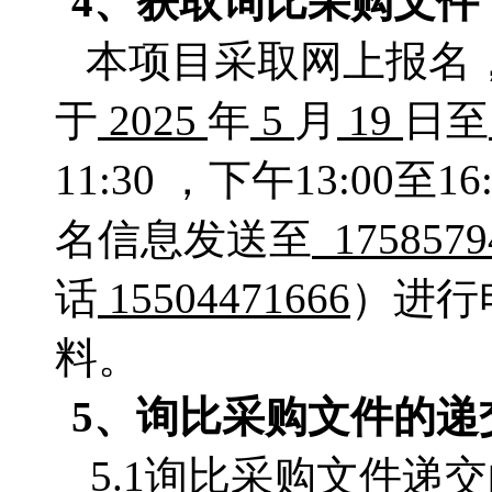
4、
获取
询比采购文件
本项目采取网上报名
于
2025
年
5
月
19
日至
11:30 ，下午13:0
名信息发送至
175857
话
15504471666
）进行
料。
5、
询比采购
文件的递
5.1询比采购文件递