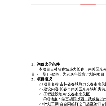
1
、询价比价条件
本项目
吉林省春城热力长春市南关区东
目（一期）
-
勘察，
为
2026
年投资计划内项目
2
、项目概况
2.1
项目名称
:
吉林省春城热力长春市南关
2.2
建设内容
:
长春市南关区东卉锅炉房供
2.3
工程建设地点
:
长春市
南关区
详细地点：
学富胡同以西，武威路以
2.4
计划工期
:
自合同签订之日起
至签订合