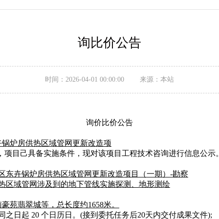
询比价公告
时间：2026-04-01 00:00:00 来源：本站
询价比价公告
卉锅炉房供热区域管网更新改造项
，项目己具备实施条件，现对该项目工程技术咨询进行信息公示
区东卉锅炉房供热区域管网更新改造项目（一期）
-
勘察
热区域管网涉及到的地下管线实施探测、地形测绘
南豪苑翡翠城等，总长度约
1658米。
同之日起
20
个日历日。
(
接到委托任务后
20
天内
交付成果文件
);