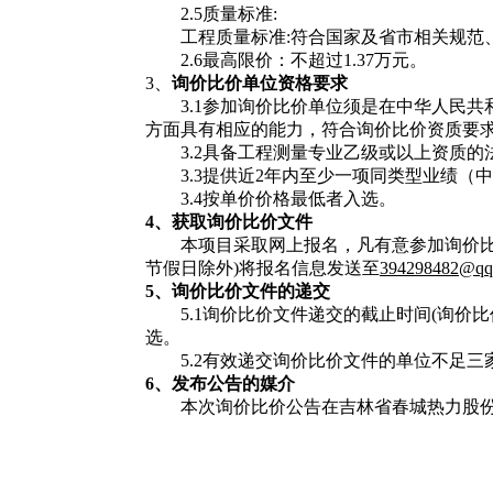
2.5
质量标准
:
工程质量标准
:
符合国家及省市相关规范
2.6
最高限价：不超过
1.37
万元。
3、
询价比价单位资格要求
3.1
参加询价比价单位须是在中华人民共
方面具有相应的能力，符合询价比价资质要
3.2
具备工程测量专业乙级或以上资质的
3.3
提供近
2
年内至少一项同类型业绩（中
3.4
按单价价格最低者入选。
4
、
获取询价比价文件
本项目采取网上报名，凡有意参加询价
节假日除外
)
将报名信息发送至
394298482@qq
5
、询价比价文件的递交
5.1
询价比价文件递交的截止时间
(
询价比
选。
5.2
有效递交询价比价文件的单位不足三
6
、发布公告的媒介
本次询价比价公告在吉林省春城热力股