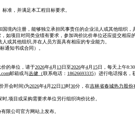
、标准，并满足本工程目标要求
。
和国境内注册，能够独立承担民事责任的企业法人或其他组织，
求，如项目对同类业绩有要求，参加询价比价单位还应提交相应
法人或其他组织
,
并在人员方面具有相应的专业能力。
标通知书或合同）。
比价的单位，请于
2026
年
4
月
13
日至
2026
年
4
月
15
日，每天上午
8:30
.com
邮箱或与
丛健（
联系电话：
18626693335
）进行电话报名，
价开会时间
)
为
2026
年
4
月
22
日
13
时
30
分，在
吉林省春城热力股份
家时
,
项目或采购需要求单位另行组织询价比价
。
份有限公司官方网站上发布。