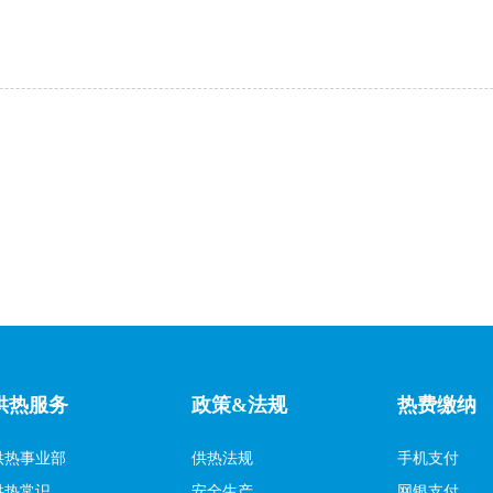
供热服务
政策&法规
热费缴纳
供热事业部
供热法规
手机支付
供热常识
安全生产
网银支付