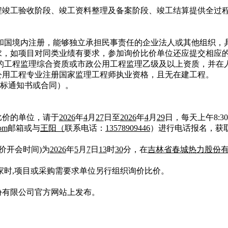
程竣工验收阶段、竣工资料整理及备案阶段、竣工结算提供全过
和国境内注册，能够独立承担民事责任的企业法人或其他组织，
求，如项目对同类业绩有要求，参加询价比价单位还应提交相应
的工程监理综合资质或市政公用工程监理乙级及以上资质，并在
公用工程专业注册国家监理工程师执业资格，
且
无在建工程。
中标通知书或合同）。
比价的单位，请于
2026
年
4
月
27
日至
2026
年
4
月
29
日，每天上午8:30至
om
邮箱或与
王阳（
联系电话：
13578909446
）
进行电话报名，获
价开会时间)为
2026
年
5
月
7
日
13
时
30
分，在
吉林省春城热力股份
三家时,项目或采购需要求单位另行组织询价比价
。
份有限公司官方网站上发布。